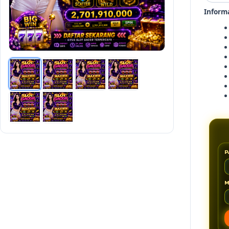
Inform
P
M