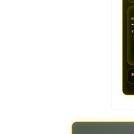
P
-
T
3