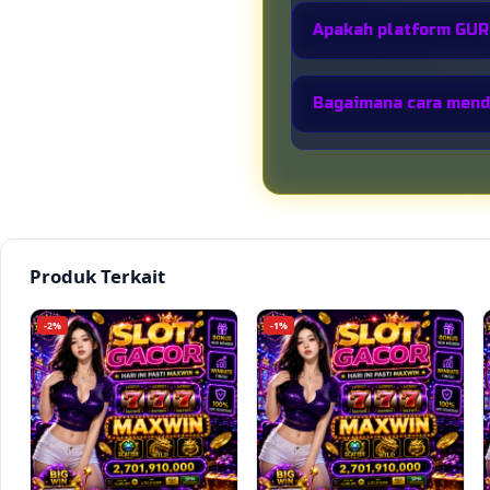
akses dari berbagai 
Apakah platform GUR
bermain maksimal.
Ya, platform GURUTOT
melalui perangkat sel
Bagaimana cara mend
GURUTOTO menyediaka
berbagai kendala tek
efisien.
Produk Terkait
-2%
-1%