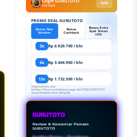
Login GURUTOTO
Info
Verified
PROMO DEAL GURUTOTO
Bonus Extra
Bonus New
Bonus
Ajak Teman
Member
Cashback
10%
3x
Rp 6.929.700 / bln
6x
Rp 3.464.900 / bln
12x
Rp 1.732.500 / bln
Angka estimasi. Bisa
berhttps://theaccountinghouse.pages.dev/TOGEL/GURUTOTO
sesuai kebijakan bank / penyedia.
GURUTOTO
Review & Komentar Pemain
GURUTOTO