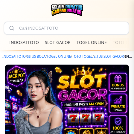
INDOSATTOTO
SLOT GACOR
TOGEL ONLINE
TOTO TOG
INDOSATTOTO
/
SITUS BOLA
/
TOGEL ONLINE
/
TOTO TOGEL
/
SITUS SLOT GACOR
/
INDOSATTOTO - Daftar Member Slot Gacor 777 Hari Ini dan Penyedia Togel Online Terpercaya