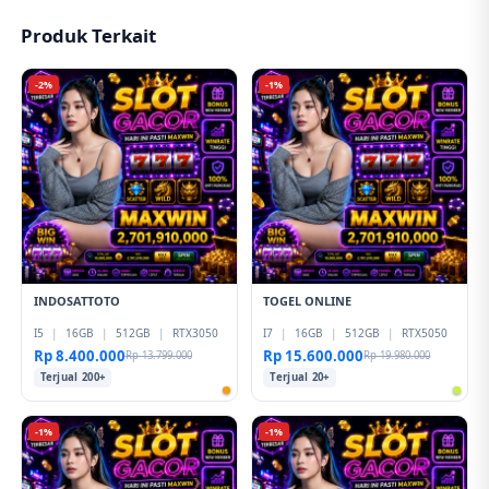
efisien.
Produk Terkait
-2%
-1%
INDOSATTOTO
TOGEL ONLINE
I5
|
16GB
|
512GB
|
RTX3050
I7
|
16GB
|
512GB
|
RTX5050
Rp 8.400.000
Rp 15.600.000
Rp 13.799.000
Rp 19.980.000
Terjual 200+
Terjual 20+
-1%
-1%